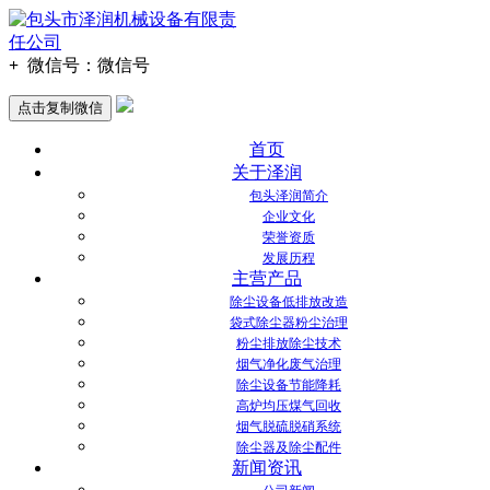
+
微信号：
微信号
点击复制微信
首页
关于泽润
包头泽润简介
企业文化
荣誉资质
发展历程
主营产品
除尘设备低排放改造
袋式除尘器粉尘治理
粉尘排放除尘技术
烟气净化废气治理
除尘设备节能降耗
高炉均压煤气回收
烟气脱硫脱硝系统
除尘器及除尘配件
新闻资讯