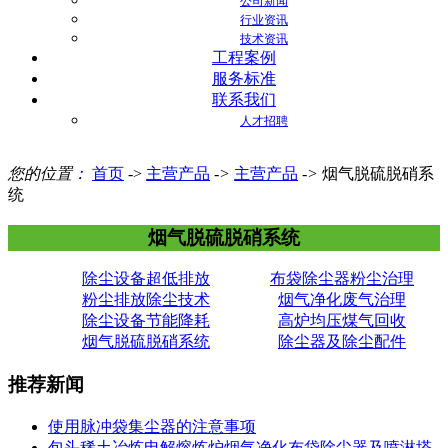
公司新闻
行业资讯
技术资讯
工程案例
服务标准
联系我们
人才招聘
您的位置：
首页
->
主营产品
->
主营产品
->
烟气脱硫脱硝系
统
烟气脱硫脱硝系统
除尘设备超低排放
布袋除尘器粉尘治理
粉尘排放除尘技术
烟气净化废气治理
除尘设备节能降耗
高炉均压煤气回收
烟气脱硫脱硝系统
除尘器及除尘配件
推荐新闻
使用脉冲袋集尘器的注意事项
包头稀土冶炼电解熔炼炉烟气净化布袋除尘器及喷淋塔