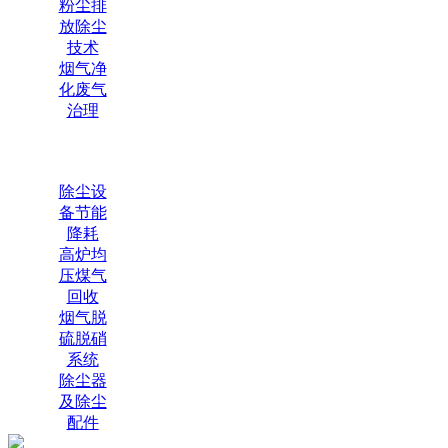
粉尘排
放除尘
技术
烟气净
化废气
治理
除尘设
备节能
降耗
高炉均
压煤气
回收
烟气脱
硫脱硝
系统
除尘器
及除尘
配件