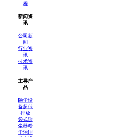
程
新闻资
讯
公司新
闻
行业资
讯
技术资
讯
主导产
品
除尘设
备超低
排放
袋式除
尘器粉
尘治理