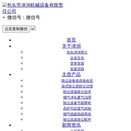
+
微信号：
微信号
点击复制微信
首页
关于泽润
包头泽润简介
企业文化
荣誉资质
发展历程
主营产品
除尘设备低排放改造
袋式除尘器粉尘治理
粉尘排放除尘技术
烟气净化废气治理
除尘设备节能降耗
高炉均压煤气回收
烟气脱硫脱硝系统
除尘器及除尘配件
新闻资讯