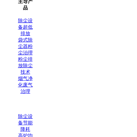
主导产
品
除尘设
备超低
排放
袋式除
尘器粉
尘治理
粉尘排
放除尘
技术
烟气净
化废气
治理
除尘设
备节能
降耗
高炉均