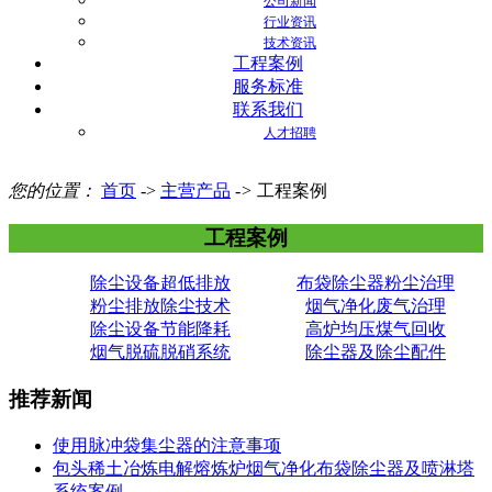
公司新闻
行业资讯
技术资讯
工程案例
服务标准
联系我们
人才招聘
您的位置：
首页
->
主营产品
->
工程案例
工程案例
除尘设备超低排放
布袋除尘器粉尘治理
粉尘排放除尘技术
烟气净化废气治理
除尘设备节能降耗
高炉均压煤气回收
烟气脱硫脱硝系统
除尘器及除尘配件
推荐新闻
使用脉冲袋集尘器的注意事项
包头稀土冶炼电解熔炼炉烟气净化布袋除尘器及喷淋塔
系统案例