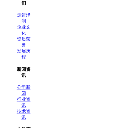
们
走进泽
润
企业文
化
资质荣
誉
发展历
程
新闻资
讯
公司新
闻
行业资
讯
技术资
讯