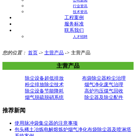
公司新闻
行业资讯
技术资讯
工程案例
服务标准
联系我们
人才招聘
您的位置：
首页
->
主营产品
->
主营产品
主营产品
除尘设备超低排放
布袋除尘器粉尘治理
粉尘排放除尘技术
烟气净化废气治理
除尘设备节能降耗
高炉均压煤气回收
烟气脱硫脱硝系统
除尘器及除尘配件
推荐新闻
使用脉冲袋集尘器的注意事项
包头稀土冶炼电解熔炼炉烟气净化布袋除尘器及喷淋塔
系统案例