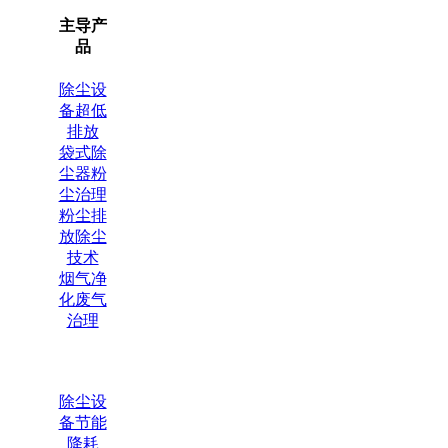
主导产
品
除尘设
备超低
排放
袋式除
尘器粉
尘治理
粉尘排
放除尘
技术
烟气净
化废气
治理
除尘设
备节能
降耗