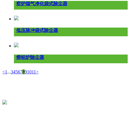
窑炉烟气净化袋式除尘器
低压脉冲袋式除尘器
熔铝炉除尘器
<
1
...
3
4
5
6
7
8
9
10
11
>