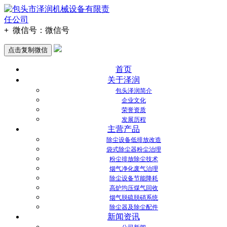
+
微信号：
微信号
点击复制微信
首页
关于泽润
包头泽润简介
企业文化
荣誉资质
发展历程
主营产品
除尘设备低排放改造
袋式除尘器粉尘治理
粉尘排放除尘技术
烟气净化废气治理
除尘设备节能降耗
高炉均压煤气回收
烟气脱硫脱硝系统
除尘器及除尘配件
新闻资讯