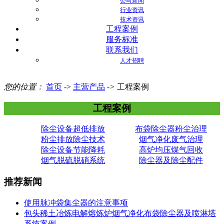
公司新闻
行业资讯
技术资讯
工程案例
服务标准
联系我们
人才招聘
您的位置：
首页
->
主营产品
->
工程案例
工程案例
除尘设备超低排放
布袋除尘器粉尘治理
粉尘排放除尘技术
烟气净化废气治理
除尘设备节能降耗
高炉均压煤气回收
烟气脱硫脱硝系统
除尘器及除尘配件
推荐新闻
使用脉冲袋集尘器的注意事项
包头稀土冶炼电解熔炼炉烟气净化布袋除尘器及喷淋塔
系统案例