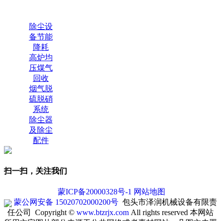
除尘设
备节能
降耗
高炉均
压煤气
回收
烟气脱
硫脱硝
系统
除尘器
及除尘
配件
扫一扫，关注我们
蒙ICP备20000328号-1
网站地图
蒙公网安备 15020702000200号
包头市泽润机械设备有限责
任公司 Copyright ©
www.btzrjx.com
All rights reserved
本网站