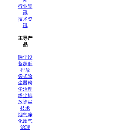
行业资
讯
技术资
讯
主导产
品
除尘设
备超低
排放
袋式除
尘器粉
尘治理
粉尘排
放除尘
技术
烟气净
化废气
治理