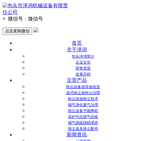
+
微信号：
微信号
点击复制微信
首页
关于泽润
包头泽润简介
企业文化
荣誉资质
发展历程
主营产品
除尘设备低排放改造
袋式除尘器粉尘治理
粉尘排放除尘技术
烟气净化废气治理
除尘设备节能降耗
高炉均压煤气回收
烟气脱硫脱硝系统
除尘器及除尘配件
新闻资讯