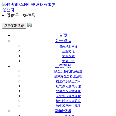
+
微信号：
微信号
点击复制微信
首页
关于泽润
包头泽润简介
企业文化
荣誉资质
发展历程
主营产品
除尘设备低排放改造
袋式除尘器粉尘治理
粉尘排放除尘技术
烟气净化废气治理
除尘设备节能降耗
高炉均压煤气回收
烟气脱硫脱硝系统
除尘器及除尘配件
新闻资讯