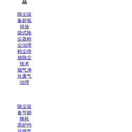
品
除尘设
备超低
排放
袋式除
尘器粉
尘治理
粉尘排
放除尘
技术
烟气净
化废气
治理
除尘设
备节能
降耗
高炉均
压煤气