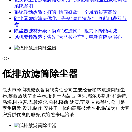
系统案例
系统联动改造：打通“协同壁垒”，全域节能更高效
除尘器智能清灰优化：告别“盲目清灰”，气耗电费双节
省
除尘器滤材升级：换对“过滤网”，阻力下降能耗减
风机变频改造：告别“大马拉小车”，电耗直降更省心
<
>
低排放滤筒除尘器
包头市泽润机械设备有限责任公司主要经营榆林放滤筒除尘
器,陕西放滤筒除尘器,服务于内蒙古,包头,鄂尔多斯,呼和浩特,
乌海,阿拉善,巴彦淖尔,榆林,陕西,延安,宁夏,甘肃等地,公司是一
家集研发,设计,制作,安装于一体的高新技术企业,竭诚为广大客
户提供优良的服务,欢迎您来电洽谈!