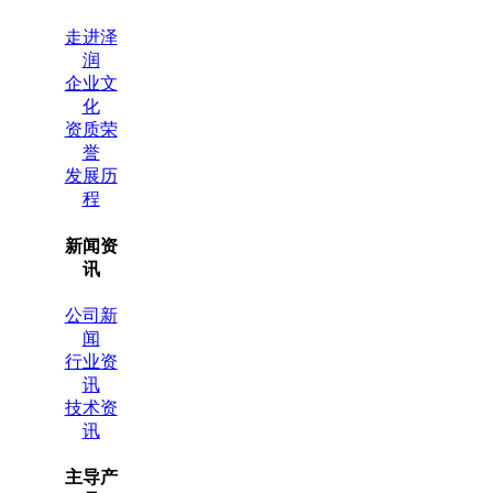
走进泽
润
企业文
化
资质荣
誉
发展历
程
新闻资
讯
公司新
闻
行业资
讯
技术资
讯
主导产