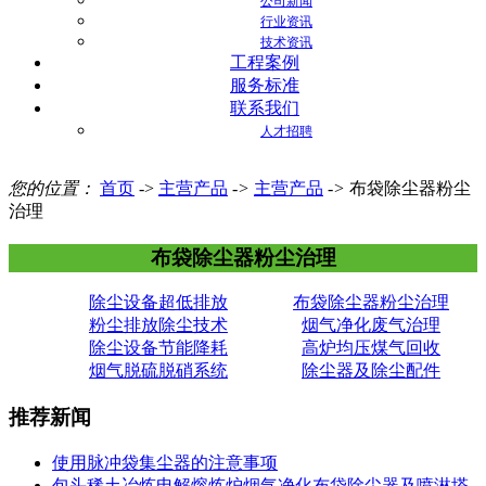
公司新闻
行业资讯
技术资讯
工程案例
服务标准
联系我们
人才招聘
您的位置：
首页
->
主营产品
->
主营产品
->
布袋除尘器粉尘
治理
布袋除尘器粉尘治理
除尘设备超低排放
布袋除尘器粉尘治理
粉尘排放除尘技术
烟气净化废气治理
除尘设备节能降耗
高炉均压煤气回收
烟气脱硫脱硝系统
除尘器及除尘配件
推荐新闻
使用脉冲袋集尘器的注意事项
包头稀土冶炼电解熔炼炉烟气净化布袋除尘器及喷淋塔